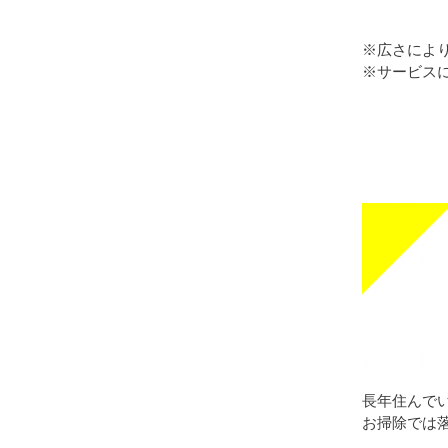
※広さによ
※サービス
長年住んで
お掃除では