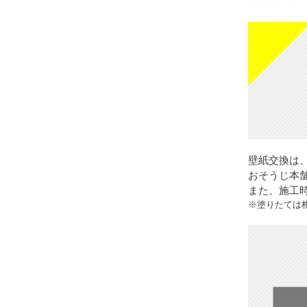
壁紙交換は
おそうじ本
また、施工
※塗りたては