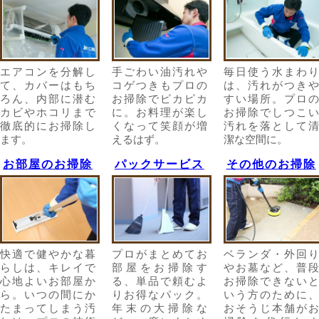
エアコンを分解し
手ごわい油汚れや
毎日使う水まわり
て、カバーはもち
コゲつきもプロの
は、汚れがつきや
ろん、内部に潜む
お掃除でピカピカ
すい場所。プロの
カビやホコリまで
に。お料理が楽し
お掃除でしつこい
徹底的にお掃除し
くなって笑顔が増
汚れを落として清
ます。
えるはず。
潔な空間に。
お部屋のお掃除
パックサービス
その他のお掃除
快適で健やかな暮
プロがまとめてお
ベランダ・外回り
らしは、キレイで
部屋をお掃除す
やお墓など、普段
心地よいお部屋か
る、単品で頼むよ
お掃除できないと
ら。いつの間にか
りお得なパック。
いう方のために、
たまってしまう汚
年末の大掃除な
おそうじ本舗がお