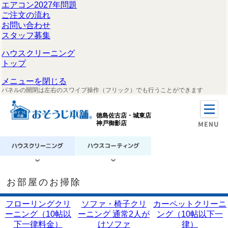
エアコン2027年問題
ご注文の流れ
お問い合わせ
スタッフ募集
ハウスクリーニング
トップ
メニューを閉じる
パネルの開閉は左右のスワイプ操作（フリック）でも行うことができます
徳島佐古店・城東店
神戸御影店
お部屋のお掃除
フローリングクリ
ソファ・椅子クリ
カーペットクリーニ
ーニング（10帖以
ーニング 通常2人が
ング（10帖以下一
下一律料金）
けソファ
律）