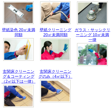
壁紙染色 20㎡未満
壁紙クリーニング
ガラス・サッシクリ
同額
20㎡未満同額
ーニング 10㎡未満
一律
玄関床クリーニン
玄関床クリーニン
グ＆コーティング
グのみ（4㎡以下）
（2㎡以下は一律）