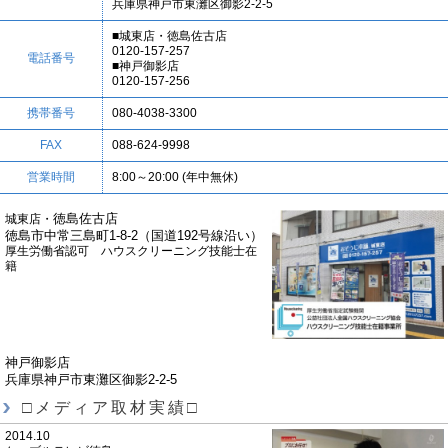
兵庫県神戸市東灘区御影2-2-5
■城東店・徳島佐古店
0120-157-257
電話番号
■神戸御影店
0120-157-256
携帯番号
080-4038-3300
FAX
088-624-9998
営業時間
8:00～20:00 (年中無休)
徳島佐古店
城東店・
徳島市中常三島町1-8-2（国道192号線沿い）
厚生労働省認可 ハウスクリーニング技能士在
籍
神戸御影店
兵庫県神戸市東灘区御影2-2-5
□メディア取材実績□
2014.10