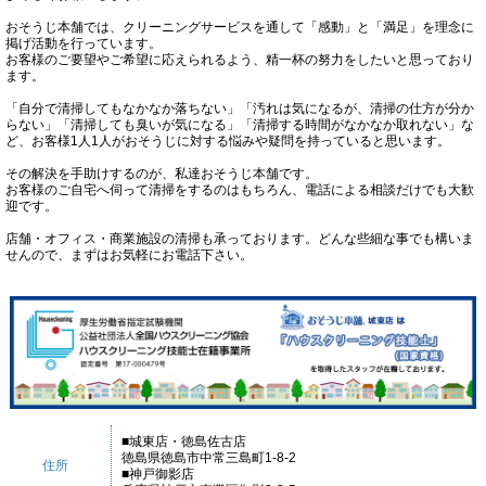
おそうじ本舗では、クリーニングサービスを通して「感動」と「満足」を理念に
掲げ活動を行っています。
お客様のご要望やご希望に応えられるよう、精一杯の努力をしたいと思っており
ます。
「自分で清掃してもなかなか落ちない」「汚れは気になるが、清掃の仕方が分か
らない」「清掃しても臭いが気になる」「清掃する時間がなかなか取れない」な
ど、お客様1人1人がおそうじに対する悩みや疑問を持っていると思います。
その解決を手助けするのが、私達おそうじ本舗です。
お客様のご自宅へ伺って清掃をするのはもちろん、電話による相談だけでも大歓
迎です。
店舗・オフィス・商業施設の清掃も承っております。どんな些細な事でも構いま
せんので、まずはお気軽にお電話下さい。
■城東店・徳島佐古店
徳島県徳島市中常三島町1-8-2
住所
■神戸御影店