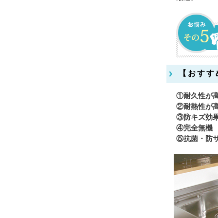
【おすす
①耐久
②耐熱性が
③防キ
④完
⑤抗菌