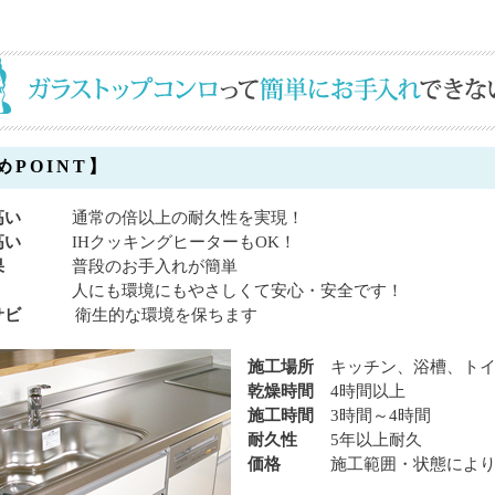
めPOINT】
性が高い
通常の倍以上の耐久性を実現！
高い
IHクッキングヒーターもOK！
ズ効果
普段のお手入れが簡単
全無機
人にも環境にもやさしくて安心・安全です！
・防サビ
衛生的な環境を保ちます
施工場所
キッチン、浴槽、ト
乾燥時間
4時間以上
施工時間
3時間～4時間
耐久性
5年以上耐久
価格
施工範囲・状態によ