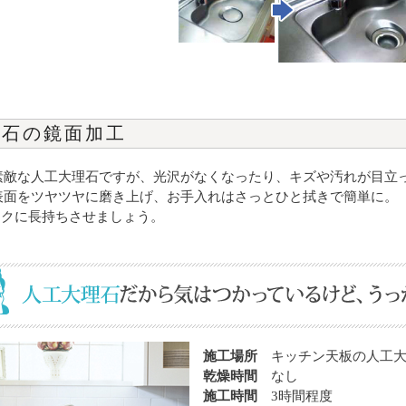
理石の鏡面加工
素敵な人工大理石ですが、光沢がなくなったり、キズや汚れが目立
表面をツヤツヤに磨き上げ、お手入れはさっとひと拭きで簡単に。
ラクに長持ちさせましょう。
施工場所
キッチン天板の人工
乾燥時間
なし
施工時間
3時間程度