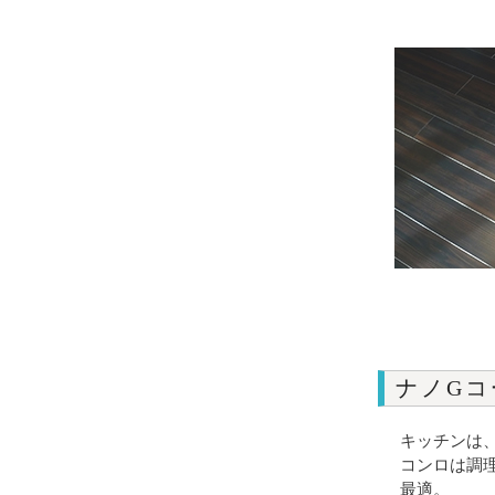
ナノGコ
キッチンは
コンロは調
最適。