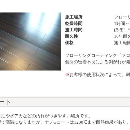
施工場所
フロー
乾燥時間
1時間～
施工時間
ほぼ１
耐久性
10年耐
価格
施工範
フローリングコーティング「フロ
個所の密着不良による剥がれが発
※
お客様の使用状況によって、
ート
、油や水アカなどの汚れがつきやすい場所です。
理で高温になりますが、ナノGコートは1200℃まで耐熱効果があ