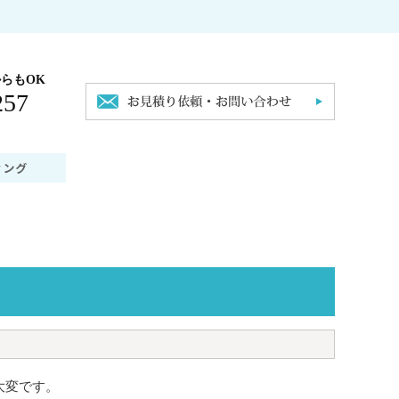
らもOK
257
大変です。