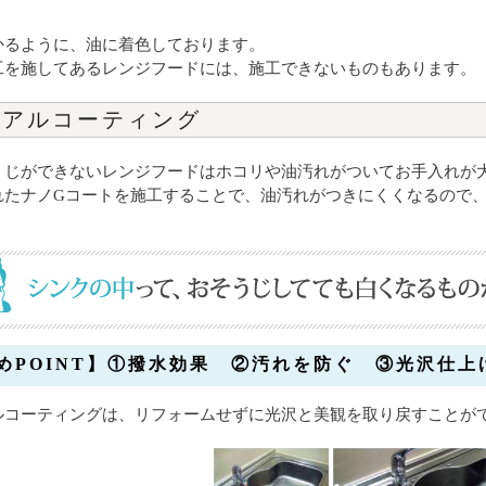
かるように、油に着色しております。
工を施してあるレンジフードには、施工できないものもあります。
ーアルコーティング
うじができないレンジフードはホコリや油汚れがついてお手入れが
れたナノGコートを施工することで、油汚れがつきにくくなるので
めPOINT】①撥水効果 ②汚れを防ぐ ③光沢仕上
ルコーティングは、リフォームせずに光沢と美観を取り戻すことが