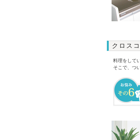
クロス
料理をして
そこで、つ