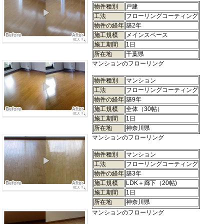
物件種別
戸建
工法
フローリングコーティング
物件の経年
築2年
施工規模
メインスペース
施工期間
1日
所在地
千葉県
マンションのフローリング
物件種別
マンション
工法
フローリングコーティング
物件の経年
築9年
施工規模
全体（30帖）
施工期間
1日
所在地
神奈川県
マンションのフローリング
物件種別
マンション
工法
フローリングコーティング
物件の経年
築3年
施工規模
LDK＋廊下（20帖)
施工期間
1日
所在地
神奈川県
マンションのフローリング