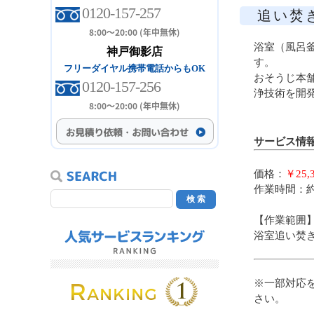
0120-157-257
追い焚
8:00～20:00 (年中無休)
浴室（風呂
神戸御影店
す。
フリーダイヤル携帯電話からもOK
おそうじ本
0120-157-256
浄技術を開
8:00～20:00 (年中無休)
サービス情
価格：
￥25,
作業時間：約
【作業範囲
浴室追い焚
※一部対応
さい。