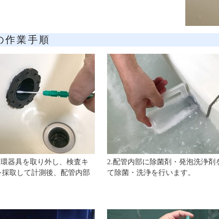
の作業手順
循環器具を取り外し、検査キ
2.配管内部に除菌剤・発泡洗浄剤
を採取して計測後、配管内部
て除菌・洗浄を行います。
。