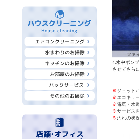
4.水中ポン
させてさら
※
ジェット
※
エコキュ
※
電気・水
※
サービス
※
汚れの状