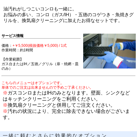
油汚れがしつこいコンロも一緒に。
お悩みの多い、コンロ（ガス/IH）・五徳のコゲつき・魚焼きグ
リルを、換気扇クリーニングに加えたお得なセットです。
サービス情報
価格：
+￥5,500(税抜価格￥5,000) / 1式
作業時間：約1時間
【作業範囲】
ガス台またはIH／五徳／グリル（扉・焼網・皿
のみ）
こちらのメニューはオプションです。
単体でのご注文は出来ませんので予めご了承ください。
※
ガスコンロまたはIHのみとなります。壁面、シンクなど
はキッチンクリーニングをご利用ください。
※
換気扇クリーニングと併用してご注文ください。
※
汚れの状況により、完全に除去できない場合がございま
す。
一緒に頼むとさらに効果的なオプション