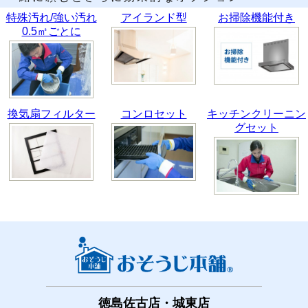
特殊汚れ/強い汚れ
アイランド型
お掃除機能付き
0.5㎡ごとに
換気扇フィルター
コンロセット
キッチンクリーニン
グセット
徳島佐古店・城東店