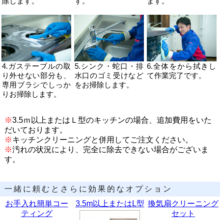
除します。
す。
ます。
4.ガステーブルの取
5.シンク・蛇口・排
6.全体をから拭きし
り外せない部分も、
水口のゴミ受けなど
て作業完了です。
専用ブラシでしっか
をお掃除します。
りお掃除します。
※
3.5ｍ以上またはＬ型のキッチンの場合、追加費用をいた
だいております。
※
キッチンクリーニングと併用してご注文ください。
※
汚れの状況により、完全に除去できない場合がございま
す。
一緒に頼むとさらに効果的なオプション
お手入れ簡単コー
3.5m以上またはL型
換気扇クリーニング
ティング
セット