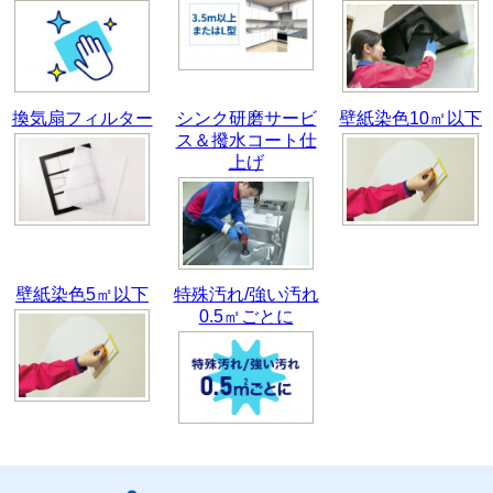
換気扇フィルター
シンク研磨サービ
壁紙染色10㎡以下
ス＆撥水コート仕
上げ
壁紙染色5㎡以下
特殊汚れ/強い汚れ
0.5㎡ごとに