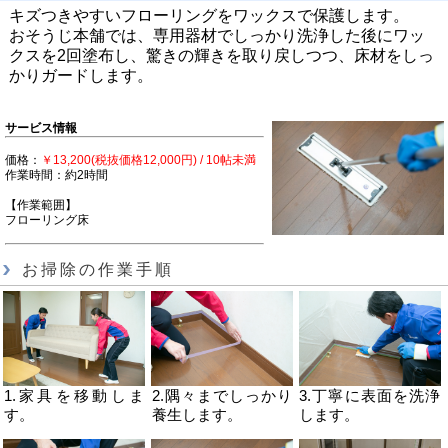
キズつきやすいフローリングをワックスで保護します。
おそうじ本舗では、専用器材でしっかり洗浄した後にワッ
クスを2回塗布し、驚きの輝きを取り戻しつつ、床材をしっ
かりガードします。
サービス情報
価格：
￥13,200(税抜価格12,000円) / 10帖未満
作業時間：約2時間
【作業範囲】
フローリング床
お掃除の作業手順
1.家具を移動しま
2.隅々までしっかり
3.丁寧に表面を洗浄
す。
養生します。
します。