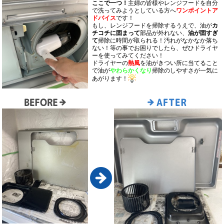
ここで一つ！
主婦の皆様やレンジフードを自分
で洗ってみようとしている方へ
ワンポイントア
ドバイス
です！
もし、レンジフードを掃除するうえで、油が
カ
チコチに固まって
部品が外れない、
油が固すぎ
て
掃除に時間が取られる！汚れがなかなか落ち
ない！等の事でお困りでしたら、ぜひドライヤ
ーを使ってみてください！
ドライヤーの
熱風
を油がきつい所に当てること
で油が
やわらかくなり
掃除のしやすさが一気に
あがります！