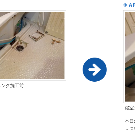
ニング施工前
浴室
本日
しっ