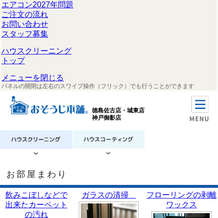
エアコン2027年問題
ご注文の流れ
お問い合わせ
スタッフ募集
ハウスクリーニング
トップ
メニューを閉じる
パネルの開閉は左右のスワイプ操作（フリック）でも行うことができます
徳島佐古店・城東店
神戸御影店
お部屋まわり
飲みこぼしなどで
ガラスの清掃
フローリングの剥離
出来たカーペット
ワックス
の汚れ